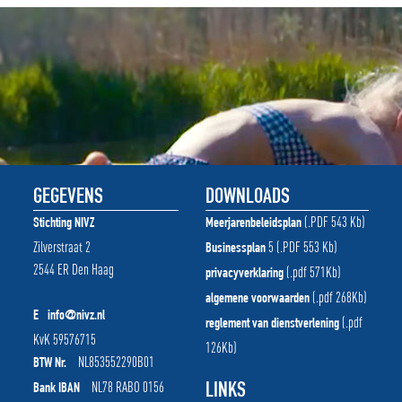
GEGEVENS
DOWNLOADS
(.PDF 543 Kb)
Stichting NIVZ
Meerjarenbeleidsplan
Zilverstraat 2
5 (.PDF 553 Kb)
Businessplan
2544 ER Den Haag
(.pdf 571Kb)
privacyverklaring
(.pdf 268Kb)
algemene voorwaarden
E
info@nivz.nl
(.pdf
reglement van dienstverlening
KvK 59576715
126Kb)
NL853552290B01
BTW Nr.
NL78 RABO 0156
LINKS
Bank IBAN